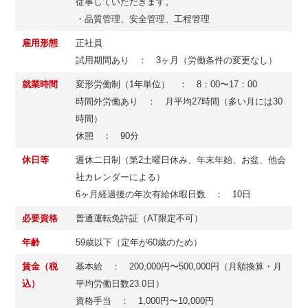
従事していただきます。
・品質管理、安全管理、工程管理
雇用形態
正社員
試用期間あり ： 3ヶ月（労働条件の変更なし）
就業時間
変形労働制（1年単位） ： 8：00〜17：00
時間外労働あり ： 月平均27時間（多い月には30
時間）
休憩 ： 90分
休日等
週休二日制（第2土曜日休み、年末年始、お盆、他会
社カレンダーによる）
6ヶ月経過後の年次有給休暇日数 ： 10日
必要資格
普通運転免許証（AT限定不可）
年齢
59歳以下（定年が60歳のため）
賃金（税
基本給 ： 200,000円〜500,000円（月額換算・月
込）
平均労働日数23.0日）
資格手当 ： 1,000円〜10,000円