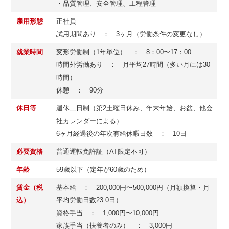
・品質管理、安全管理、工程管理
雇用形態
正社員
試用期間あり ： 3ヶ月（労働条件の変更なし）
就業時間
変形労働制（1年単位） ： 8：00〜17：00
時間外労働あり ： 月平均27時間（多い月には30
時間）
休憩 ： 90分
休日等
週休二日制（第2土曜日休み、年末年始、お盆、他会
社カレンダーによる）
6ヶ月経過後の年次有給休暇日数 ： 10日
必要資格
普通運転免許証（AT限定不可）
年齢
59歳以下（定年が60歳のため）
賃金（税
基本給 ： 200,000円〜500,000円（月額換算・月
込）
平均労働日数23.0日）
資格手当 ： 1,000円〜10,000円
家族手当（扶養者のみ） ： 3,000円