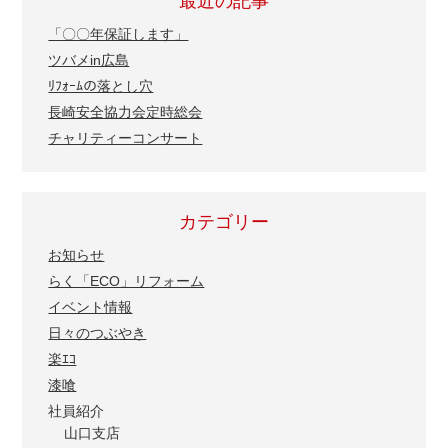
最近の記事
「〇〇年保証します」
ツバメin広島
ﾘﾌｫｰﾑの落とし穴
長崎安全協力会定時総会
チャリティーコンサート
カテゴリー
お知らせ
らく「ECO」リフォーム
イベント情報
日々のつぶやき
楽ｴｺ
漆喰
社員紹介
山口支店