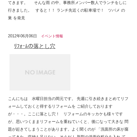
てきます。 そんな雨 の中、事務所メンバー数人でランチをしに
行きました。 すると！！ ランチ先近くの駐車場で！ ツバメ の
巣 を発見
2012年06月06日
イベント情報
ﾘﾌｫｰﾑの落とし穴
こんにちは 水曜日担当の岡元です。 先週に引き続きまとめてリフ
ォームしておくと得するリフォームを ご紹介しております
が・・・。ここに落とし穴！ リフォームのキッカケも様々です
が、思いつくままリフォームを重ねていくと、後になって大きな 問
題が起きてしまうことがあります。よく聞くのが 「洗面所の床が腐
ってきた、収納も足りない。そうだ！ 新型の洗面化粧台を入れ て